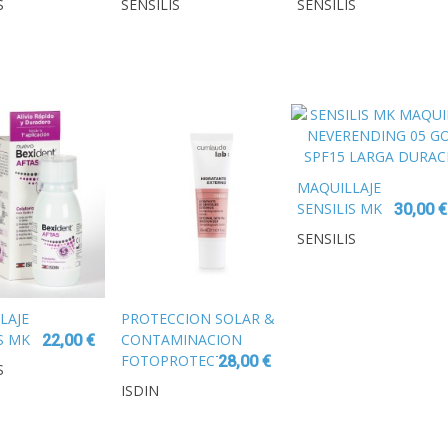
S
SENSILIS
SENSILIS
A
SOMBRA
SOMBRA
 ROSE
OJOS 05
OJOS 01 NOIR
CARAMEL
MAQUILLAJE
SENSILIS MK
30,00 €
MAQUILLAJE
SENSILIS
NEVERENDING
05 GOLD
SPF15 LARGA
DURACION
LAJE
PROTECCION SOLAR &
S MK
CONTAMINACION
22,00 €
K
FOTOPROTECTOR
28,00 €
S
SATIN
ISDIN
ISDIN
SE
COMPACT
SPF 50+
COLOR