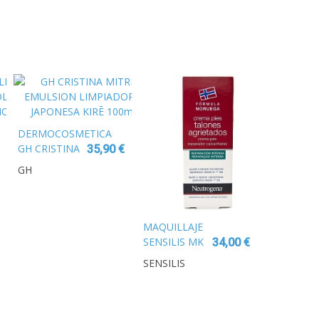
DERMOCOSMETICA
GH CRISTINA
35,90 €
MITRE
GH
EMULSION
LIMPIADORA
JAPONESA
KIRĒ 100ml
MAQUILLAJE
SENSILIS MK
34,00 €
INVISIBLE
SENSILIS
MATT POLVO
COMPACTO
MATIFICANTE
11G