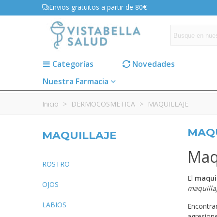
Envios gratuitos a partir de 80€
Categorías
Novedades
Nuestra Farmacia
Inicio
>
DERMOCOSMETICA
>
MAQUILLAJE
MAQ
MAQUILLAJE
Maqu
ROSTRO
El
maquil
OJOS
maquillaj
LABIOS
Encontrar
agresione