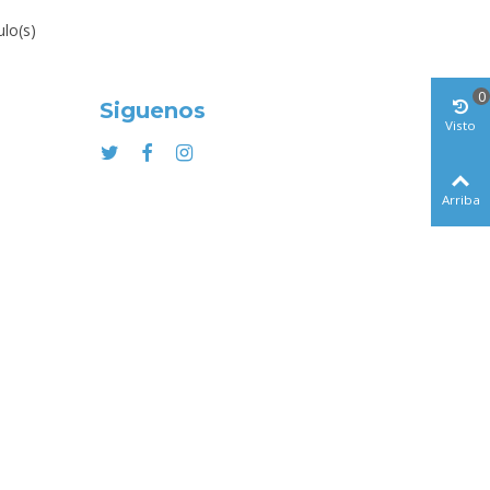
ulo(s)
0
Siguenos
Visto
Arriba