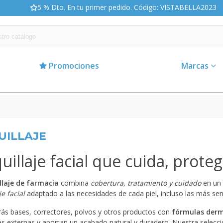
5 % Dto. En tu primer pedido. Código: VISTABELLA2023
Promociones
Marcas
UILLAJE
illaje facial que cuida, proteg
laje de farmacia
combina
cobertura, tratamiento y cuidado
en un 
e facial
adaptado a las necesidades de cada piel, incluso las más sen
ás bases, correctores, polvos y otros productos con
fórmulas der
s externas y aportan un acabado natural y duradero. Nuestra selecció