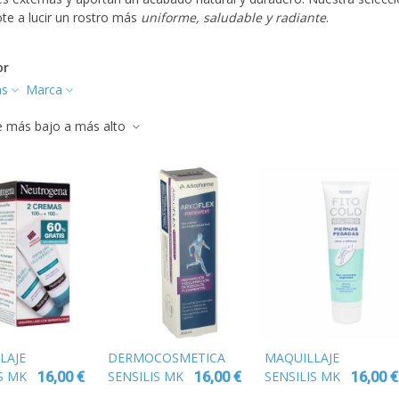
te a lucir un rostro más
uniforme, saludable y radiante
.
or
as
Marca
de más bajo a más alto
LAJE
DERMOCOSMETICA
MAQUILLAJE
S MK
SENSILIS MK
SENSILIS MK
16,00 €
16,00 €
16,00 €
HARME
MONOCHARME
MONOCHARME