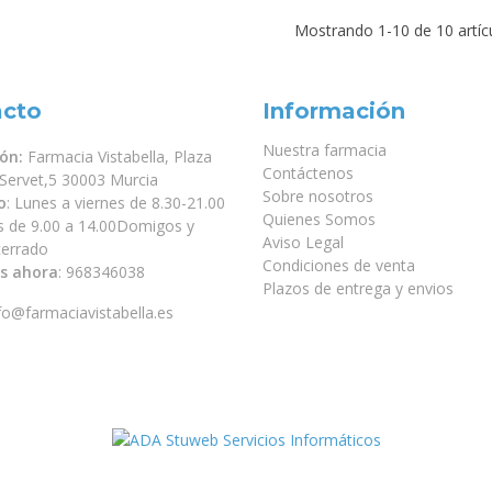
ARENA
Mostrando
1
-10 de 10 artíc
MAQUILLAJE
COMPACTO
OIL-FREE 10 G
acto
Información
Nuestra farmacia
ión:
Farmacia Vistabella, Plaza
Contáctenos
 Servet,5 30003 Murcia
Sobre nosotros
o
: Lunes a viernes de 8.30-21.00
Quienes Somos
s de 9.00 a 14.00Domigos y
Aviso Legal
 cerrado
Condiciones de venta
s ahora
:
968346038
Plazos de entrega y envios
fo@farmaciavistabella.es