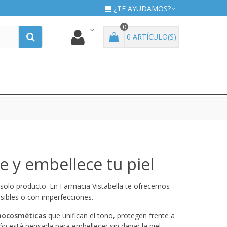
¿TE AYUDAMOS?
0
0
ARTÍCULO(S)
e y embellece tu piel
solo producto. En Farmacia Vistabella te ofrecemos
sibles o con imperfecciones.
mocosméticas
que unifican el tono, protegen frente a
n está pensada para embellecer sin dañar la piel,