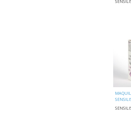
SENSILI
SOMBR
OJOS 07
MAQUIL
SENSILI
LIPSTIC
SENSILI
VELVET 
209 RO