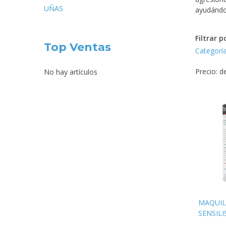
UÑAS
ayudándo
Filtrar p
Top Ventas
Categorí
Precio: 
No hay artículos
MAQUIL
SENSILI
MONOC