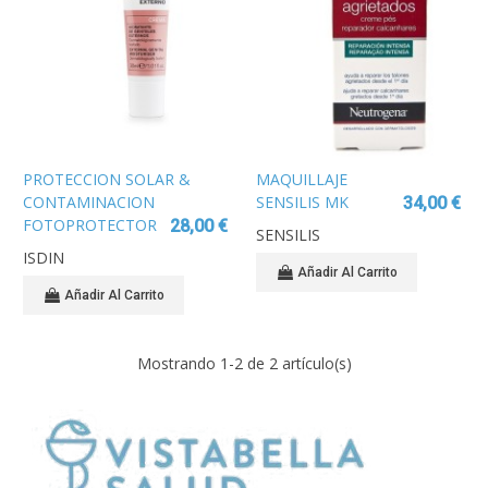
PROTECCION SOLAR &
MAQUILLAJE
CONTAMINACION
SENSILIS MK
34,00 €
FOTOPROTECTOR
INVISIBLE MATT
28,00 €
SENSILIS
ISDIN COMPACT
POLVO COMPACTO
ISDIN
SPF 50+ COLOR
MATIFICANTE 11G
Añadir Al Carrito
ARENA MAQUILLAJE
Añadir Al Carrito
COMPACTO OIL-
FREE 10 G
Mostrando
1
-2 de 2 artículo(s)