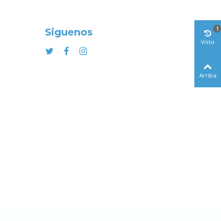
1
Siguenos
Visto
Arriba