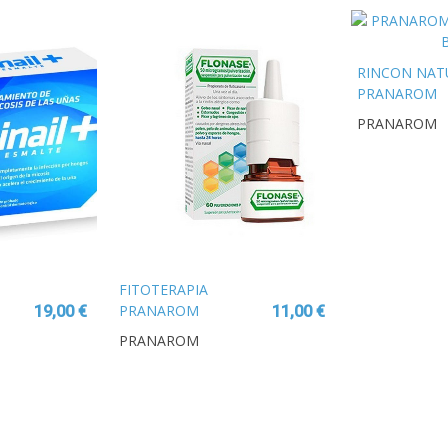
RINCON NAT
PRANAROM
AROMAFORCE
PRANAROM
BIO 150 ML
FITOTERAPIA
PRANAROM
19,00 €
11,00 €
RAY
HERBALGEM CREMA
PRANAROM
MANOS CONSUELA
MAYOR BIO 60g
BOL