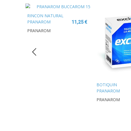
RINCON NATURAL
PRANAROM
11,25 €
BUCCAROM 15 G
PRANAROM
BOTIQUIN
PRANAROM
34,00 €
AROMAFORCE SP
PRANAROM
PURIFICADOR
ATMOSFERA
RAVINTSARA AR
DEL TE 150 ML