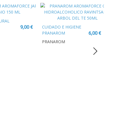
URAL
CUIDADO E HIGIENE
9,00 €
 JARABE
PRANAROM
6,00 €
AROMAFORCE GEL
PRANAROM
HIDROALCOHOLICO
RAVINTSARA - ARBOL
DEL TE 50ML
RINCON 
PRANAR
AROMAF
PRANAR
CARAMEL
MIEL, LI
TOMILLO