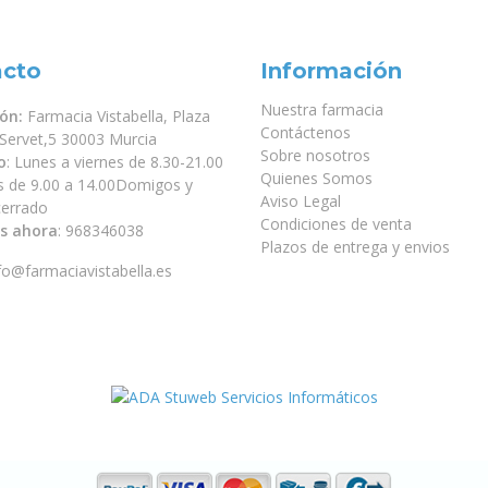
acto
Información
Nuestra farmacia
ión:
Farmacia Vistabella, Plaza
Contáctenos
 Servet,5 30003 Murcia
Sobre nosotros
o
: Lunes a viernes de 8.30-21.00
Quienes Somos
s de 9.00 a 14.00Domigos y
Aviso Legal
 cerrado
Condiciones de venta
s ahora
:
968346038
Plazos de entrega y envios
fo@farmaciavistabella.es