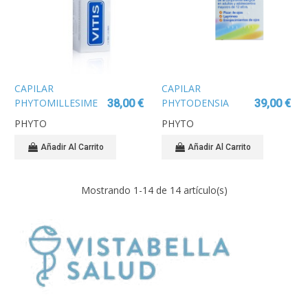
CAPILAR
CAPILAR
PHYTOMILLESIME
PHYTODENSIA
38,00 €
39,00 €
MASCARILLA
SERUM
PHYTO
PHYTO
CABELLOS
RELLENADOR 30ML
TEÑIDOS 200ML
Añadir Al Carrito
Añadir Al Carrito
Mostrando
1
-14 de 14 artículo(s)