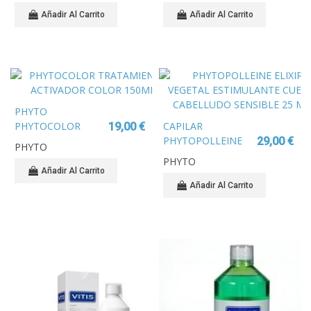
CHAMPU 125 ML
COLOR 150 ML
Añadir Al Carrito
Añadir Al Carrito
PHYTO
PHYTOCOLOR
CAPILAR
19,00 €
TRATAMIENTO
PHYTOPOLLEINE
29,00 €
PHYTO
ACTIVADOR COLOR
ELIXIR VEGETAL
PHYTO
150ML
ESTIMULANTE
Añadir Al Carrito
CUERO CABELLUDO
Añadir Al Carrito
SENSIBLE 25 ML