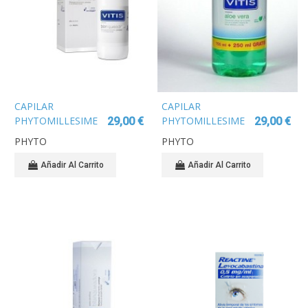
CAPILAR
CAPILAR
PHYTOMILLESIME
PHYTOMILLESIME
29,00 €
29,00 €
PRE-CHAMPU
PELO TEÑIDO Y
PHYTO
PHYTO
COLOR LOCKER
MECHAS 150ML SIN
PROTECTOR
ACLARADO
Añadir Al Carrito
Añadir Al Carrito
CABELLO TEÑIDO
100ML