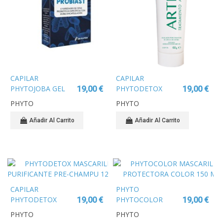
CAPILAR
CAPILAR
PHYTOJOBA GEL
PHYTODETOX
19,00 €
19,00 €
HIDRATANTE
SPRAY
PHYTO
PHYTO
CABELLO SECO
REFRESCANTE
150ML
ANTI-OLOR 150 ML
Añadir Al Carrito
Añadir Al Carrito
CAPILAR
PHYTO
PHYTODETOX
PHYTOCOLOR
19,00 €
19,00 €
MASCARILLA
MASCARILLA
PHYTO
PHYTO
PURIFICANTE PRE-
PROTECTORA