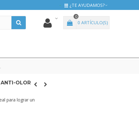
¿TE AYUDAMOS?
0
0
ARTÍCULO(S)
L
 ANTI-OLOR
eal para lograr un