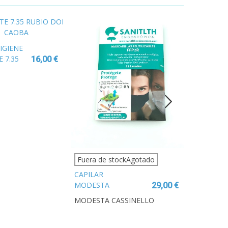
IGIENE
E 7.35
16,00 €
ADO
Fuera de stockAgotado
CAPILAR
PARAFAR
MODESTA
29,00 €
APIVITA 
CASSINELLO H10
ACONDIC
MODESTA CASSINELLO
APIVITA
SUBLIME OIL 30ML
EQUILIB
RAIZ GRA