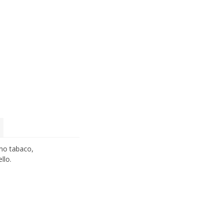
omo tabaco,
llo.