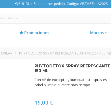
5 % Dto. En tu primer pedido. Código: VISTABELLA2023
Promociones
Marcas
CAPILAR
>
PHYTODETOX SPRAY REFRESCANTE ANTI-OLOR 150 M
PHYTODETOX SPRAY REFRESCANTE
150 ML
Con AE de eucalipto y kumquat este spray es id
cabello limpio durante mas tiempo.
19,00 €