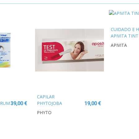
CUIDADO E H
APIVITA TINT
RUBIO DOR
APIVITA
CAOBA
CAPILAR
ERUM
PHYTOJOBA
39,00 €
19,00 €
ML
MASCARILLA
PHYTO
HIDRANTE 150 ML