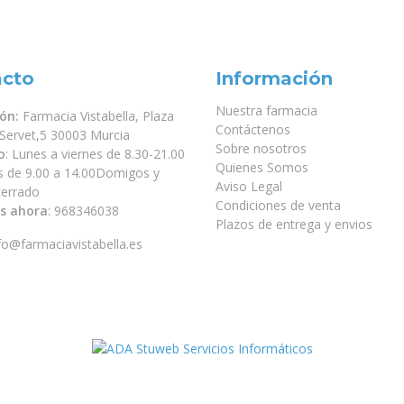
acto
Información
Nuestra farmacia
ión:
Farmacia Vistabella, Plaza
Contáctenos
 Servet,5 30003 Murcia
Sobre nosotros
o
: Lunes a viernes de 8.30-21.00
Quienes Somos
s de 9.00 a 14.00Domigos y
Aviso Legal
 cerrado
Condiciones de venta
s ahora
:
968346038
Plazos de entrega y envios
fo@farmaciavistabella.es