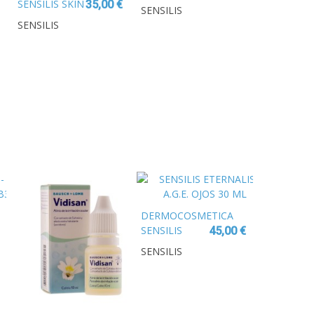
SENSILIS SKIN
SUPREME
35,00 €
SENSILIS
DELIGHT
CONTORNO
SENSILIS
CONCENTRADO
OJOS DETOX
ILUMINADOR
15ML
INTENSIVO 15
AMPOLLAS
1,5 ML
DERMOCOSMETICA
SENSILIS
45,00 €
ETERNALIST
SENSILIS
A.G.E. OJOS 30
ML