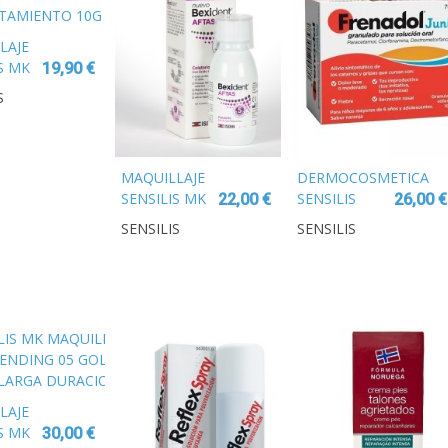
LAJE
S MK
19,90 €
E
S
RMER
RA
MIENTO
MAQUILLAJE
DERMOCOSMETICA
SENSILIS MK
SENSILIS
22,00 €
26,00 €
LIPSTICK
HYDRA
SENSILIS
SENSILIS
VELVET SATIN
ESSENCE
209 ROSE
CREMA RICA
HIDRATANTE
40ML
LAJE
S MK
30,00 €