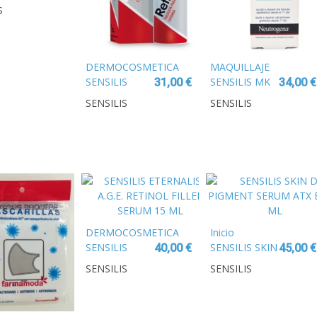
LAJE
S
NDING
D
LARGA
ION
DERMOCOSMETICA
MAQUILLAJE
SENSILIS
SENSILIS MK
31,00 €
34,00 €
HYDRA
INVISIBLE
SENSILIS
SENSILIS
ESSENCE
MATT POLVO
CONFORT
COMPACTO
MASK 150 ML
MATIFICANTE
11G
DERMOCOSMETICA
Inicio
SENSILIS
SENSILIS SKIN
40,00 €
45,00 €
ETERNALIST
D-PIGMENT
SENSILIS
SENSILIS
A.G.E.
SERUM ATX
RETINOL
B3 30 ML
FILLER SERUM