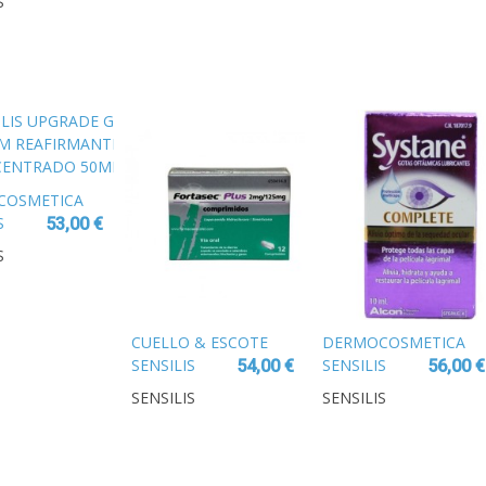
S
ILLA
COSMETICA
S
53,00 €
DE
S
RUM
MANTE
NTRADO
CUELLO & ESCOTE
DERMOCOSMETICA
SENSILIS
SENSILIS
54,00 €
56,00 €
ETERNALIST
UPGRADE
SENSILIS
SENSILIS
A.G.E.
CREMA
CUELLO,ESCOTE
NOCHE
Y BRAZOS 50
TRATAMIENTO
ML
REAFIRMANTE