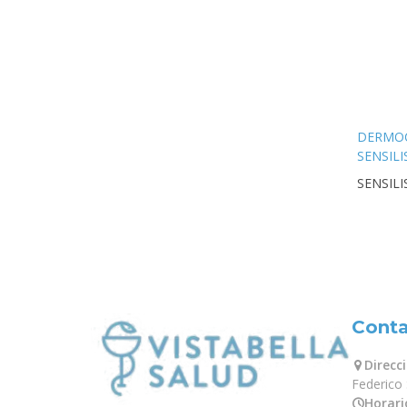
DERMO
SENSILI
SUPRE
SENSILI
BOOST
FeCE 30
Cont
Direcc
Federico
Horari