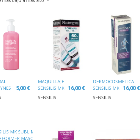
de más bajo a más alto
RAL
MAQUILLAJE
DERMOCOSMETICA
YNES
SENSILIS MK
SENSILIS MK
5,00 €
16,00 €
16,00 €
ANNING
MONOCHARME
MONOCHARME
S
SENSILIS
SENSILIS
GUANTE
SOMBRA
SOMBRA
OJOS 07 ROSE
OJOS 05
CARAMEL