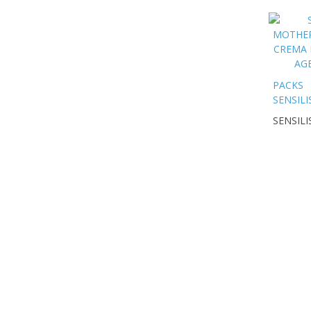
PACKS
SENSILI
PACK
SENSILI
MOTHE
ETERNA
CREMA 
ETERNA
AGE SE
15ML