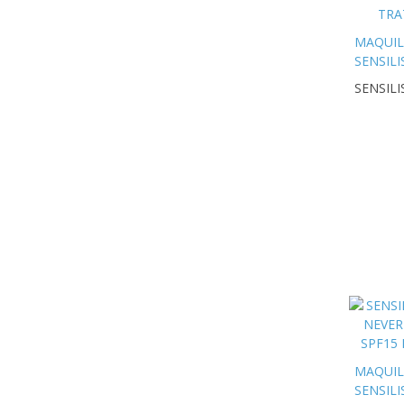
MAQUIL
SENSILI
SUBLIM
SENSILI
LASH
PERFO
MASCA
TRATA
10G
MAQUIL
SENSILI