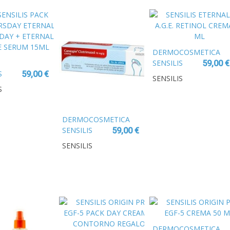
50 ML
DERMOCOSMETICA
SENSILIS
59,00 €
S
ETERNALIST
59,00 €
SENSILIS
A.G.E.
S
RSDAY
RETINOL
LIST
CREMA 50 ML
DAY +
DERMOCOSMETICA
LIST
SENSILIS
59,00 €
RUM
ETERNALIST
SENSILIS
A.G.E. SERUM
AI 30 ML
DERMOCOSMETICA