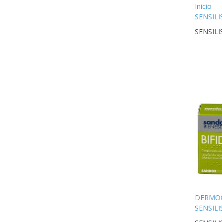
Inicio
SENSILI
D-PIGM
SENSILI
AHA10
OVERNI
30 ML
DERMO
SENSILI
ETERNA