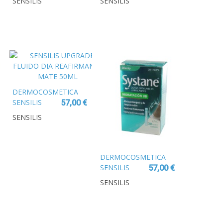
SENSILIS
SENSILIS
CREMA-GEL
CREAM SPF50
DETOX NIGHT
DETOX,
RENOVADORA
RENOVADORA
Y
ANTIAGING
REPARADORA
50ML
50 ML
DERMOCOSMETICA
SENSILIS
57,00 €
UPGRADE
SENSILIS
FLUIDO DIA
REAFIRMANTE
MATE 50ML
DERMOCOSMETICA
SENSILIS
57,00 €
UPGRADE AR
SENSILIS
CREMA
SORBETE
REAFIRMANTE
& CALMANTE