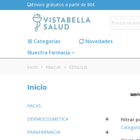
Envios gratuitos a partir de 80€
Categorías
Novedades
Nuestra Farmacia
Inicio
>
Marcas
>
SENSILIS
Inicio
PACKS
DERMOCOSMETICA
Filtrar p
Categorí
PARAFARMACIA