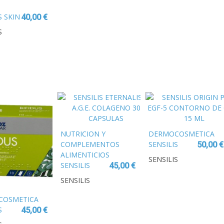
15 ML
S SKIN
40,00 €
ENT
S
GHT
NUTRICION Y
DERMOCOSMETICA
COMPLEMENTOS
SENSILIS
50,00 €
ALIMENTICIOS
ORIGIN PRO
SENSILIS
SENSILIS
EGF-5
45,00 €
ETERNALIST
CONTORNO
SENSILIS
A.G.E.
DE OJOS 15
COLAGENO 30
ML
COSMETICA
CAPSULAS
S
45,00 €
LIST