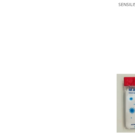
MAQUIL
SENSILI
NEVERE
05 GOL
SPF15 
DURAC