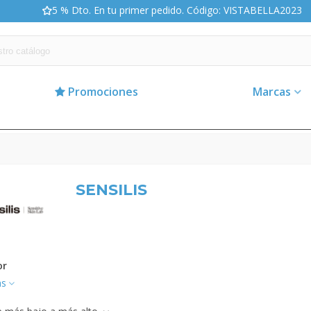
5 % Dto. En tu primer pedido. Código: VISTABELLA2023
Promociones
Marcas
SENSILIS
or
as