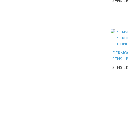
SENSILI
A.G.E.
MASCAR
50 ML
DERMO
SENSILI
UPGRA
SENSILI
GEL-SE
REAFIR
CONCE
50ML