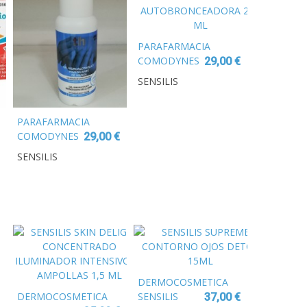
PARAFARMACIA
COMODYNES
29,00 €
SELF
SENSILIS
TANNING
WATER
MOUSSE
PARAFARMACIA
AUTOBRONCEADORA
COMODYNES
29,00 €
200 ML
SELF-
SENSILIS
TANNING THE
MIRACLE
INSTANT 200
ML
DERMOCOSMETICA
DERMOCOSMETICA
SENSILIS
37,00 €