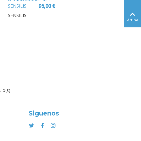
SENSILIS
95,00 €
ORIGIN PRO
SENSILIS
EGF-5 SERUM
Arriba
30 ML
ulo(s)
Siguenos