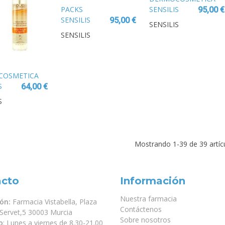
PACKS
SENSILIS
95,00 €
SENSILIS
ORIGIN PRO
95,00 €
SENSILIS
ORIGIN PRO
EGF-5 CREMA
SENSILIS
EGF-5 PACK
50 ML
DAY CREAM +
CONTORNO
REGALO
COSMETICA
S
64,00 €
ME
S
ER
 ML
Mostrando
1
-39 de 39 artíc
acto
Información
Nuestra farmacia
ión:
Farmacia Vistabella, Plaza
Contáctenos
 Servet,5 30003 Murcia
Sobre nosotros
o
: Lunes a viernes de 8.30-21.00