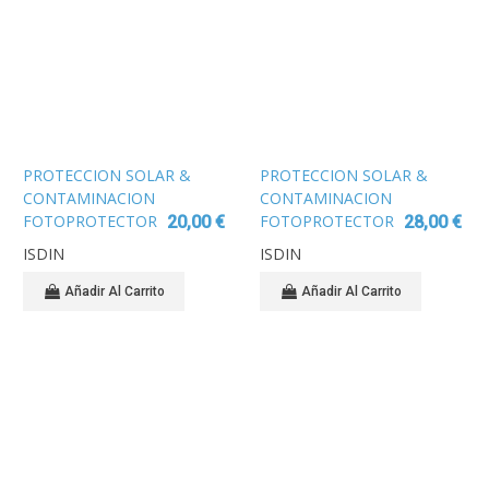
PROTECCION SOLAR &
PROTECCION SOLAR &
CONTAMINACION
CONTAMINACION
FOTOPROTECTOR
FOTOPROTECTOR
20,00 €
28,00 €
ISDIN AFTERSUN
ISDIN SPF50
ISDIN
ISDIN
LOCION 400 ML
HYDROLOTION 200
ML
Añadir Al Carrito
Añadir Al Carrito